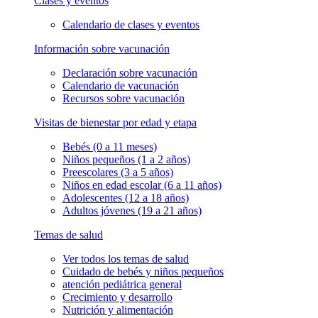
Clases y eventos
Calendario de clases y eventos
Información sobre vacunación
Declaración sobre vacunación
Calendario de vacunación
Recursos sobre vacunación
Visitas de bienestar por edad y etapa
Bebés (0 a 11 meses)
Niños pequeños (1 a 2 años)
Preescolares (3 a 5 años)
Niños en edad escolar (6 a 11 años)
Adolescentes (12 a 18 años)
Adultos jóvenes (19 a 21 años)
Temas de salud
Ver todos los temas de salud
Cuidado de bebés y niños pequeños
atención pediátrica general
Crecimiento y desarrollo
Nutrición y alimentación