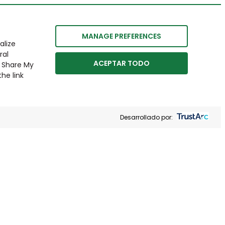
MANAGE PREFERENCES
alize
ral
ACEPTAR TODO
r Share My
he link
Desarrollado por: