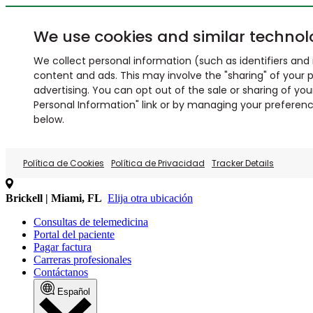
We use cookies and similar technol
We collect personal information (such as identifiers and i
content and ads. This may involve the "sharing" of your p
advertising. You can opt out of the sale or sharing of you
Personal Information" link or by managing your preferences
below.
Política de Cookies
Política de Privacidad
Tracker Details
Brickell | Miami, FL
Elija otra ubicación
Consultas de telemedicina
Portal del paciente
Pagar factura
Carreras profesionales
Contáctanos
Español