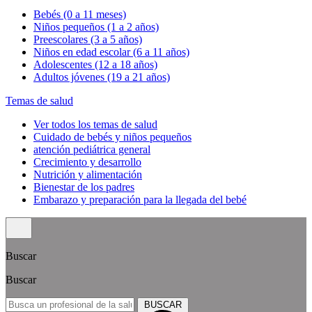
Bebés (0 a 11 meses)
Niños pequeños (1 a 2 años)
Preescolares (3 a 5 años)
Niños en edad escolar (6 a 11 años)
Adolescentes (12 a 18 años)
Adultos jóvenes (19 a 21 años)
Temas de salud
Ver todos los temas de salud
Cuidado de bebés y niños pequeños
atención pediátrica general
Crecimiento y desarrollo
Nutrición y alimentación
Bienestar de los padres
Embarazo y preparación para la llegada del bebé
Buscar
Buscar
BUSCAR