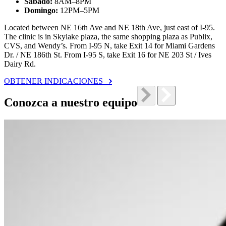
Sábado:
8AM–8PM
Domingo:
12PM–5PM
Located between NE 16th Ave and NE 18th Ave, just east of I-95.
The clinic is in Skylake plaza, the same shopping plaza as Publix,
CVS, and Wendy’s. From I-95 N, take Exit 14 for Miami Gardens
Dr. / NE 186th St. From I-95 S, take Exit 16 for NE 203 St / Ives
Dairy Rd.
OBTENER INDICACIONES
Conozca a nuestro equipo