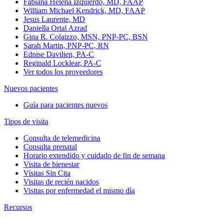
Fabiana Helena Izquierdo, MD, FAAP
William Michael Kendrick, MD, FAAP
Jesus Laurente, MD
Daniella Ortal Azrad
Gina R. Colaizzo, MSN, PNP-PC, BSN
Sarah Martin, PNP-PC, RN
Ednise Davilien, PA-C
Reginald Locklear, PA-C
Ver todos los proveedores
Nuevos pacientes
Guía para pacientes nuevos
Tipos de visita
Consulta de telemedicina
Consulta prenatal
Horario extendido y cuidado de fin de semana
Visita de bienestar
Visitas Sin Cita
Visitas de recién nacidos
Visitas por enfermedad el mismo día
Recursos