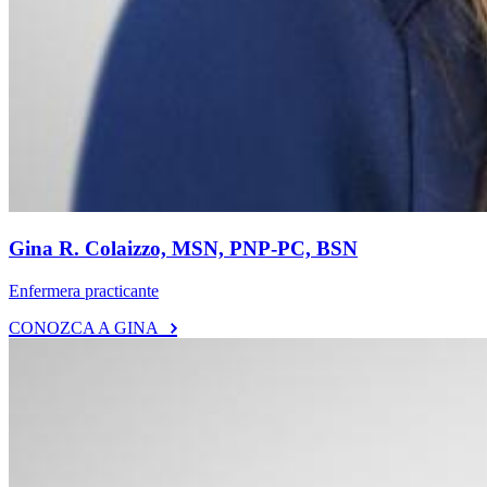
Gina R. Colaizzo, MSN, PNP-PC, BSN
Enfermera practicante
CONOZCA A GINA