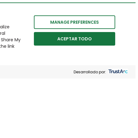
MANAGE PREFERENCES
alize
ral
ACEPTAR TODO
r Share My
he link
Desarrollado por: