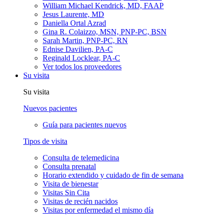
William Michael Kendrick, MD, FAAP
Jesus Laurente, MD
Daniella Ortal Azrad
Gina R. Colaizzo, MSN, PNP-PC, BSN
Sarah Martin, PNP-PC, RN
Ednise Davilien, PA-C
Reginald Locklear, PA-C
Ver todos los proveedores
Su visita
Su visita
Nuevos pacientes
Guía para pacientes nuevos
Tipos de visita
Consulta de telemedicina
Consulta prenatal
Horario extendido y cuidado de fin de semana
Visita de bienestar
Visitas Sin Cita
Visitas de recién nacidos
Visitas por enfermedad el mismo día