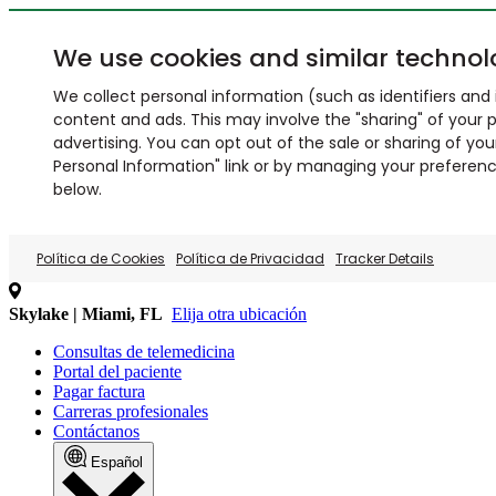
We use cookies and similar technol
We collect personal information (such as identifiers and i
content and ads. This may involve the "sharing" of your p
advertising. You can opt out of the sale or sharing of you
Personal Information" link or by managing your preferences
below.
Política de Cookies
Política de Privacidad
Tracker Details
Skylake | Miami, FL
Elija otra ubicación
Consultas de telemedicina
Portal del paciente
Pagar factura
Carreras profesionales
Contáctanos
Español