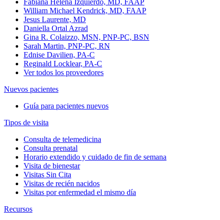
Fabiana Helena Izquierdo, MD, FAAP
William Michael Kendrick, MD, FAAP
Jesus Laurente, MD
Daniella Ortal Azrad
Gina R. Colaizzo, MSN, PNP-PC, BSN
Sarah Martin, PNP-PC, RN
Ednise Davilien, PA-C
Reginald Locklear, PA-C
Ver todos los proveedores
Nuevos pacientes
Guía para pacientes nuevos
Tipos de visita
Consulta de telemedicina
Consulta prenatal
Horario extendido y cuidado de fin de semana
Visita de bienestar
Visitas Sin Cita
Visitas de recién nacidos
Visitas por enfermedad el mismo día
Recursos