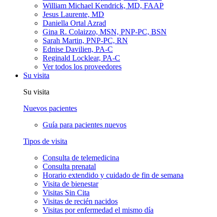
William Michael Kendrick, MD, FAAP
Jesus Laurente, MD
Daniella Ortal Azrad
Gina R. Colaizzo, MSN, PNP-PC, BSN
Sarah Martin, PNP-PC, RN
Ednise Davilien, PA-C
Reginald Locklear, PA-C
Ver todos los proveedores
Su visita
Su visita
Nuevos pacientes
Guía para pacientes nuevos
Tipos de visita
Consulta de telemedicina
Consulta prenatal
Horario extendido y cuidado de fin de semana
Visita de bienestar
Visitas Sin Cita
Visitas de recién nacidos
Visitas por enfermedad el mismo día