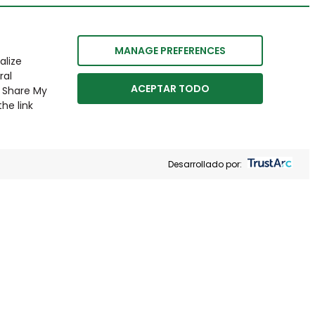
MANAGE PREFERENCES
alize
ral
ACEPTAR TODO
r Share My
he link
Desarrollado por: