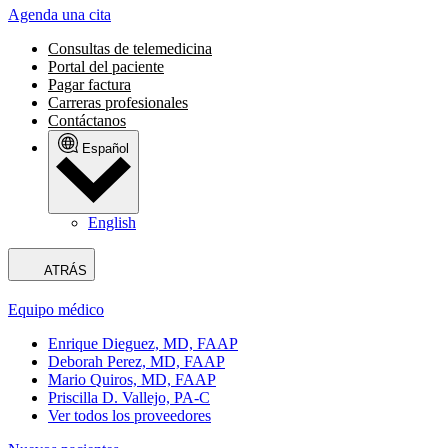
Agenda una cita
Consultas de telemedicina
Portal del paciente
Pagar factura
Carreras profesionales
Contáctanos
Español
English
ATRÁS
Equipo médico
Enrique Dieguez, MD, FAAP
Deborah Perez, MD, FAAP
Mario Quiros, MD, FAAP
Priscilla D. Vallejo, PA-C
Ver todos los proveedores