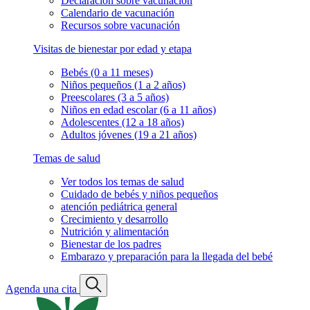
Declaración sobre vacunación
Calendario de vacunación
Recursos sobre vacunación
Visitas de bienestar por edad y etapa
Bebés (0 a 11 meses)
Niños pequeños (1 a 2 años)
Preescolares (3 a 5 años)
Niños en edad escolar (6 a 11 años)
Adolescentes (12 a 18 años)
Adultos jóvenes (19 a 21 años)
Temas de salud
Ver todos los temas de salud
Cuidado de bebés y niños pequeños
atención pediátrica general
Crecimiento y desarrollo
Nutrición y alimentación
Bienestar de los padres
Embarazo y preparación para la llegada del bebé
Agenda una cita