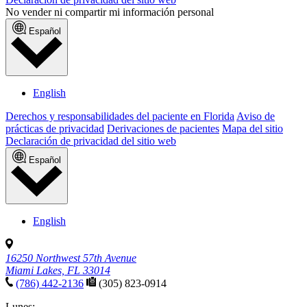
No vender ni compartir mi información personal
Español
English
Derechos y responsabilidades del paciente en Florida
Aviso de
prácticas de privacidad
Derivaciones de pacientes
Mapa del sitio
Declaración de privacidad del sitio web
Español
English
16250 Northwest 57th Avenue
Miami Lakes, FL 33014
(786) 442-2136
(305) 823-0914
Lunes: