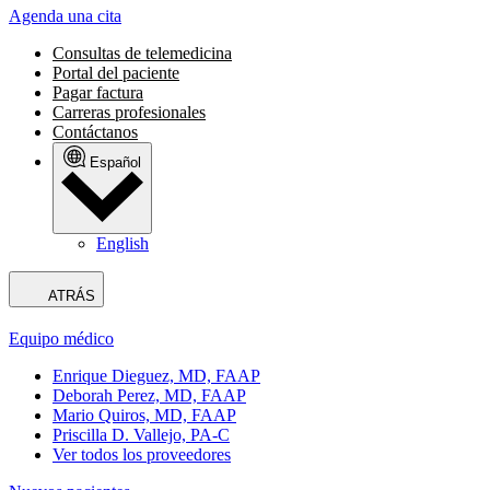
Agenda una cita
Consultas de telemedicina
Portal del paciente
Pagar factura
Carreras profesionales
Contáctanos
Español
English
ATRÁS
Equipo médico
Enrique Dieguez, MD, FAAP
Deborah Perez, MD, FAAP
Mario Quiros, MD, FAAP
Priscilla D. Vallejo, PA-C
Ver todos los proveedores