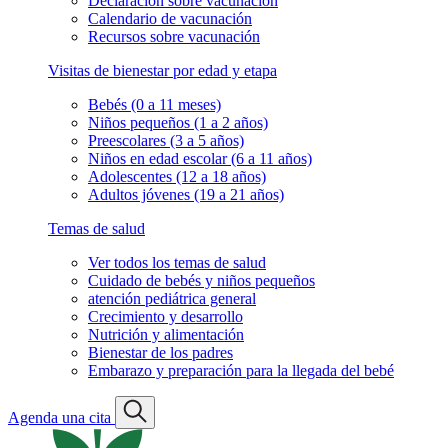
Declaración sobre vacunación
Calendario de vacunación
Recursos sobre vacunación
Visitas de bienestar por edad y etapa
Bebés (0 a 11 meses)
Niños pequeños (1 a 2 años)
Preescolares (3 a 5 años)
Niños en edad escolar (6 a 11 años)
Adolescentes (12 a 18 años)
Adultos jóvenes (19 a 21 años)
Temas de salud
Ver todos los temas de salud
Cuidado de bebés y niños pequeños
atención pediátrica general
Crecimiento y desarrollo
Nutrición y alimentación
Bienestar de los padres
Embarazo y preparación para la llegada del bebé
Agenda una cita