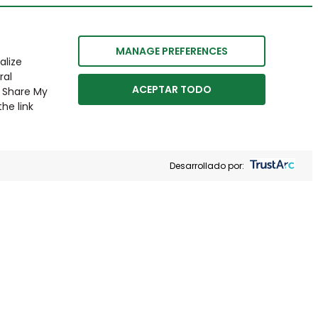
MANAGE PREFERENCES
alize
ral
ACEPTAR TODO
r Share My
he link
Desarrollado por: