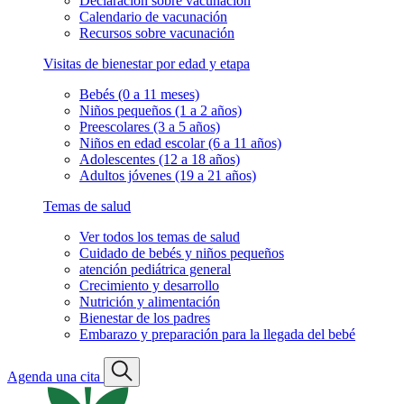
Declaración sobre vacunación
Calendario de vacunación
Recursos sobre vacunación
Visitas de bienestar por edad y etapa
Bebés (0 a 11 meses)
Niños pequeños (1 a 2 años)
Preescolares (3 a 5 años)
Niños en edad escolar (6 a 11 años)
Adolescentes (12 a 18 años)
Adultos jóvenes (19 a 21 años)
Temas de salud
Ver todos los temas de salud
Cuidado de bebés y niños pequeños
atención pediátrica general
Crecimiento y desarrollo
Nutrición y alimentación
Bienestar de los padres
Embarazo y preparación para la llegada del bebé
Agenda una cita