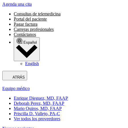
Agenda una cita
Consultas de telemedicina
Portal del paciente
Pagar factura
Carreras profesionales
Contáctanos
Español
English
ATRÁS
Equipo médico
Enrique Dieguez, MD, FAAP
Deborah Perez, MD, FAAP
Mario Quiros, MD, FAAP
Priscilla D. Vallejo, PA-C
Ver todos los proveedores