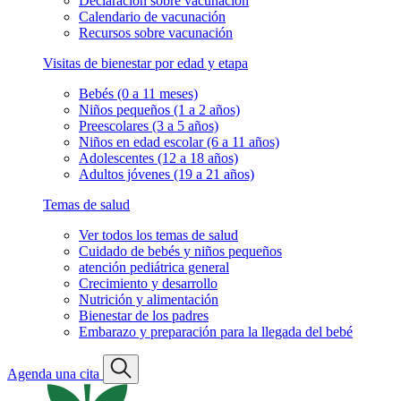
Declaración sobre vacunación
Calendario de vacunación
Recursos sobre vacunación
Visitas de bienestar por edad y etapa
Bebés (0 a 11 meses)
Niños pequeños (1 a 2 años)
Preescolares (3 a 5 años)
Niños en edad escolar (6 a 11 años)
Adolescentes (12 a 18 años)
Adultos jóvenes (19 a 21 años)
Temas de salud
Ver todos los temas de salud
Cuidado de bebés y niños pequeños
atención pediátrica general
Crecimiento y desarrollo
Nutrición y alimentación
Bienestar de los padres
Embarazo y preparación para la llegada del bebé
Agenda una cita