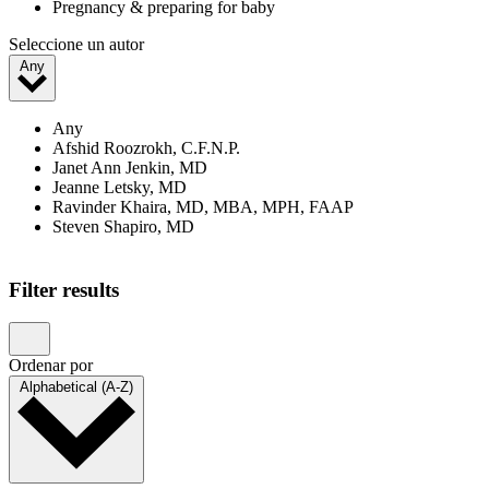
Pregnancy & preparing for baby
Seleccione un autor
Any
Any
Afshid Roozrokh, C.F.N.P.
Janet Ann Jenkin, MD
Jeanne Letsky, MD
Ravinder Khaira, MD, MBA, MPH, FAAP
Steven Shapiro, MD
Showing 1–20 of 23 results