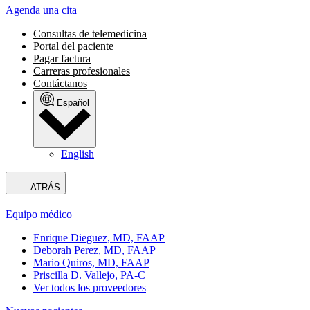
Agenda una cita
Consultas de telemedicina
Portal del paciente
Pagar factura
Carreras profesionales
Contáctanos
Español
English
ATRÁS
Equipo médico
Enrique Dieguez, MD, FAAP
Deborah Perez, MD, FAAP
Mario Quiros, MD, FAAP
Priscilla D. Vallejo, PA-C
Ver todos los proveedores