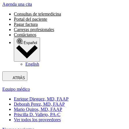
Agenda una cita
Consultas de telemedicina
Portal del paciente
Pagar factura
Carreras profesionales
Contáctanos
Español
English
ATRÁS
Equipo médico
Enrique Dieguez, MD, FAAP
Deborah Perez, MD, FAAP
Mario Quiros, MD, FAAP
Priscilla D. Vallejo, PA-C
Ver todos los proveedores