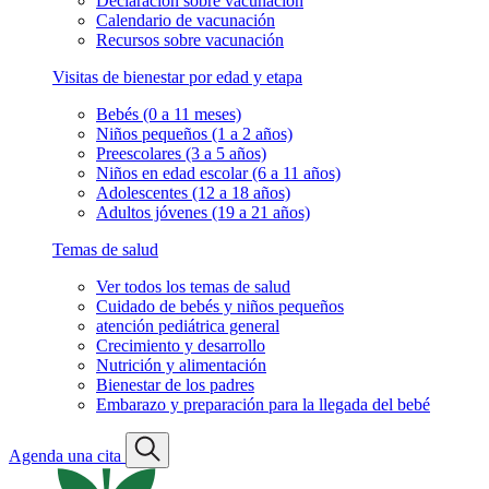
Declaración sobre vacunación
Calendario de vacunación
Recursos sobre vacunación
Visitas de bienestar por edad y etapa
Bebés (0 a 11 meses)
Niños pequeños (1 a 2 años)
Preescolares (3 a 5 años)
Niños en edad escolar (6 a 11 años)
Adolescentes (12 a 18 años)
Adultos jóvenes (19 a 21 años)
Temas de salud
Ver todos los temas de salud
Cuidado de bebés y niños pequeños
atención pediátrica general
Crecimiento y desarrollo
Nutrición y alimentación
Bienestar de los padres
Embarazo y preparación para la llegada del bebé
Agenda una cita