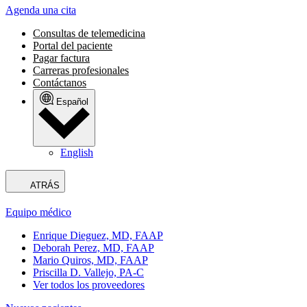
Agenda una cita
Consultas de telemedicina
Portal del paciente
Pagar factura
Carreras profesionales
Contáctanos
Español
English
ATRÁS
Equipo médico
Enrique Dieguez, MD, FAAP
Deborah Perez, MD, FAAP
Mario Quiros, MD, FAAP
Priscilla D. Vallejo, PA-C
Ver todos los proveedores