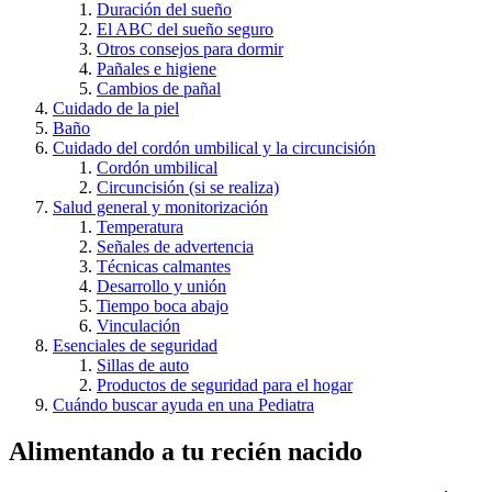
Duración del sueño
El ABC del sueño seguro
Otros consejos para dormir
Pañales e higiene
Cambios de pañal
Cuidado de la piel
Baño
Cuidado del cordón umbilical y la circuncisión
Cordón umbilical
Circuncisión (si se realiza)
Salud general y monitorización
Temperatura
Señales de advertencia
Técnicas calmantes
Desarrollo y unión
Tiempo boca abajo
Vinculación
Esenciales de seguridad
Sillas de auto
Productos de seguridad para el hogar
Cuándo buscar ayuda en una Pediatra
Alimentando a tu recién nacido