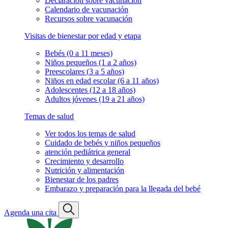
Declaración sobre vacunación
Calendario de vacunación
Recursos sobre vacunación
Visitas de bienestar por edad y etapa
Bebés (0 a 11 meses)
Niños pequeños (1 a 2 años)
Preescolares (3 a 5 años)
Niños en edad escolar (6 a 11 años)
Adolescentes (12 a 18 años)
Adultos jóvenes (19 a 21 años)
Temas de salud
Ver todos los temas de salud
Cuidado de bebés y niños pequeños
atención pediátrica general
Crecimiento y desarrollo
Nutrición y alimentación
Bienestar de los padres
Embarazo y preparación para la llegada del bebé
Agenda una cita