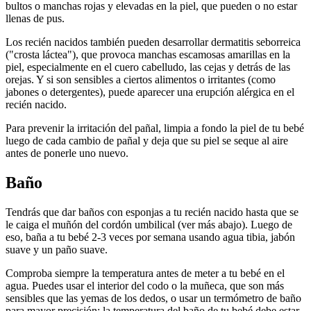
bultos o manchas rojas y elevadas en la piel, que pueden o no estar
llenas de pus.
Los recién nacidos también pueden desarrollar dermatitis seborreica
("crosta láctea"), que provoca manchas escamosas amarillas en la
piel, especialmente en el cuero cabelludo, las cejas y detrás de las
orejas. Y si son sensibles a ciertos alimentos o irritantes (como
jabones o detergentes), puede aparecer una erupción alérgica en el
recién nacido.
Para prevenir la irritación del pañal, limpia a fondo la piel de tu bebé
luego de cada cambio de pañal y deja que su piel se seque al aire
antes de ponerle uno nuevo.
Baño
Tendrás que dar baños con esponjas a tu recién nacido hasta que se
le caiga el muñón del cordón umbilical (ver más abajo). Luego de
eso, baña a tu bebé 2-3 veces por semana usando agua tibia, jabón
suave y un paño suave.
Comproba siempre la temperatura antes de meter a tu bebé en el
agua. Puedes usar el interior del codo o la muñeca, que son más
sensibles que las yemas de los dedos, o usar un termómetro de baño
para mayor precisión: la temperatura del baño de tu bebé debe estar