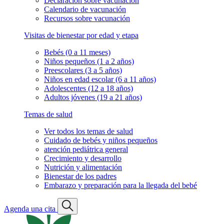
Declaración sobre vacunación
Calendario de vacunación
Recursos sobre vacunación
Visitas de bienestar por edad y etapa
Bebés (0 a 11 meses)
Niños pequeños (1 a 2 años)
Preescolares (3 a 5 años)
Niños en edad escolar (6 a 11 años)
Adolescentes (12 a 18 años)
Adultos jóvenes (19 a 21 años)
Temas de salud
Ver todos los temas de salud
Cuidado de bebés y niños pequeños
atención pediátrica general
Crecimiento y desarrollo
Nutrición y alimentación
Bienestar de los padres
Embarazo y preparación para la llegada del bebé
Agenda una cita