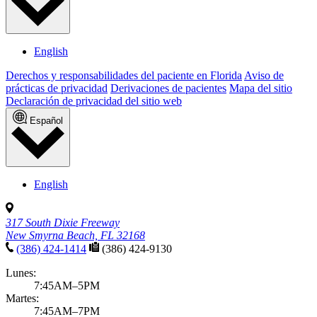
English
Derechos y responsabilidades del paciente en Florida
Aviso de
prácticas de privacidad
Derivaciones de pacientes
Mapa del sitio
Declaración de privacidad del sitio web
Español
English
317 South Dixie Freeway
New Smyrna Beach, FL 32168
(386) 424-1414
(386) 424-9130
Lunes:
7:45AM–5PM
Martes:
7:45AM–7PM