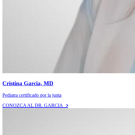
Cristina Garcia, MD
Pediatra certificado por la junta
CONOZCA AL DR. GARCIA