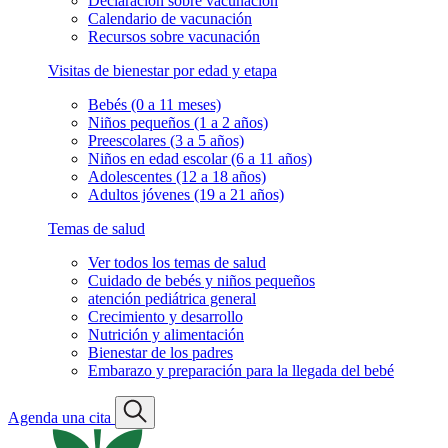
Declaración sobre vacunación
Calendario de vacunación
Recursos sobre vacunación
Visitas de bienestar por edad y etapa
Bebés (0 a 11 meses)
Niños pequeños (1 a 2 años)
Preescolares (3 a 5 años)
Niños en edad escolar (6 a 11 años)
Adolescentes (12 a 18 años)
Adultos jóvenes (19 a 21 años)
Temas de salud
Ver todos los temas de salud
Cuidado de bebés y niños pequeños
atención pediátrica general
Crecimiento y desarrollo
Nutrición y alimentación
Bienestar de los padres
Embarazo y preparación para la llegada del bebé
Agenda una cita