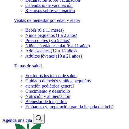
Declaración sobre vacunación
Calendario de vacunación
Recursos sobre vacunación
Visitas de bienestar por edad y etapa
Bebés (0 a 11 meses)
Niños pequeños (1 a 2 años)
Preescolares (3 a 5 años)
Niños en edad escolar (6 a 11 años)
Adolescentes (12 a 18 años)
Adultos jóvenes (19 a 21 años)
Temas de salud
Ver todos los temas de salud
Cuidado de bebés y niños pequeños
atención pediátrica general
Crecimiento y desarrollo
Nutrición y alimentación
Bienestar de los padres
Embarazo y preparación para la llegada del bebé
Agenda una cita