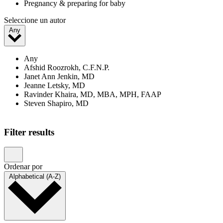
Pregnancy & preparing for baby
Seleccione un autor
Any
Any
Afshid Roozrokh, C.F.N.P.
Janet Ann Jenkin, MD
Jeanne Letsky, MD
Ravinder Khaira, MD, MBA, MPH, FAAP
Steven Shapiro, MD
Showing 1–20 of 23 results