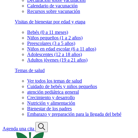
Declaración sobre vacunación
Calendario de vacunación
Recursos sobre vacunación
Visitas de bienestar por edad y etapa
Bebés (0 a 11 meses)
Niños pequeños (1 a 2 años)
Preescolares (3 a 5 años)
Niños en edad escolar (6 a 11 años)
Adolescentes (12 a 18 años)
Adultos jóvenes (19 a 21 años)
Temas de salud
Ver todos los temas de salud
Cuidado de bebés y niños pequeños
atención pediátrica general
Crecimiento y desarrollo
Nutrición y alimentación
Bienestar de los padres
Embarazo y preparación para la llegada del bebé
Agenda una cita