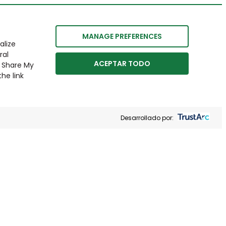
MANAGE PREFERENCES
alize
ral
ACEPTAR TODO
r Share My
he link
Desarrollado por: