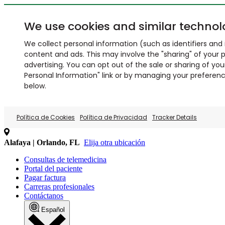
We use cookies and similar technol
We collect personal information (such as identifiers and i
content and ads. This may involve the "sharing" of your p
advertising. You can opt out of the sale or sharing of you
Personal Information" link or by managing your preferences
below.
Política de Cookies
Política de Privacidad
Tracker Details
Alafaya | Orlando, FL
Elija otra ubicación
Consultas de telemedicina
Portal del paciente
Pagar factura
Carreras profesionales
Contáctanos
Español