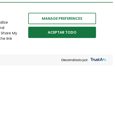
MANAGE PREFERENCES
alize
ral
ACEPTAR TODO
r Share My
he link
Desarrollado por: