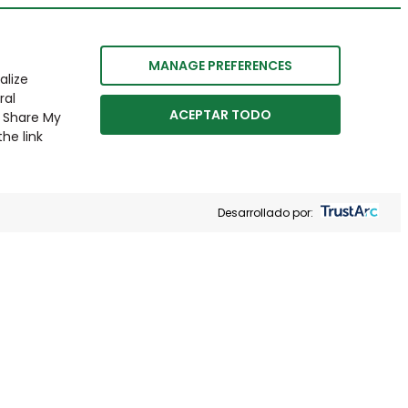
MANAGE PREFERENCES
alize
ral
ACEPTAR TODO
r Share My
he link
Desarrollado por: