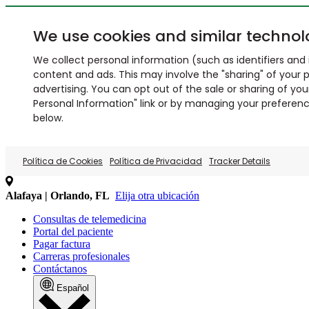
We use cookies and similar technol
We collect personal information (such as identifiers and i
content and ads. This may involve the "sharing" of your p
advertising. You can opt out of the sale or sharing of you
Personal Information" link or by managing your preferences
below.
Política de Cookies
Política de Privacidad
Tracker Details
Alafaya | Orlando, FL
Elija otra ubicación
Consultas de telemedicina
Portal del paciente
Pagar factura
Carreras profesionales
Contáctanos
Español