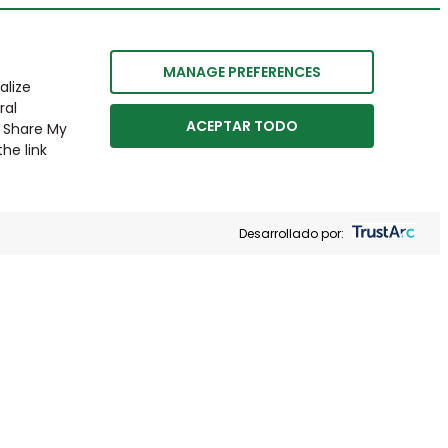
MANAGE PREFERENCES
alize
ral
ACEPTAR TODO
r Share My
he link
Desarrollado por: