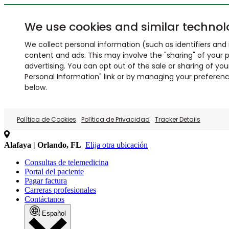
We use cookies and similar technol
We collect personal information (such as identifiers and i
content and ads. This may involve the "sharing" of your p
advertising. You can opt out of the sale or sharing of you
Personal Information" link or by managing your preferences
below.
Política de Cookies
Política de Privacidad
Tracker Details
Alafaya | Orlando, FL
Elija otra ubicación
Consultas de telemedicina
Portal del paciente
Pagar factura
Carreras profesionales
Contáctanos
Español