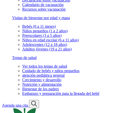
Declaración sobre vacunación
Calendario de vacunación
Recursos sobre vacunación
Visitas de bienestar por edad y etapa
Bebés (0 a 11 meses)
Niños pequeños (1 a 2 años)
Preescolares (3 a 5 años)
Niños en edad escolar (6 a 11 años)
Adolescentes (12 a 18 años)
Adultos jóvenes (19 a 21 años)
Temas de salud
Ver todos los temas de salud
Cuidado de bebés y niños pequeños
atención pediátrica general
Crecimiento y desarrollo
Nutrición y alimentación
Bienestar de los padres
Embarazo y preparación para la llegada del bebé
Agenda una cita