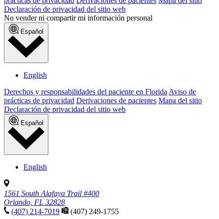
prácticas de privacidad
Derivaciones de pacientes
Mapa del sitio
Declaración de privacidad del sitio web
No vender ni compartir mi información personal
Español
English
Derechos y responsabilidades del paciente en Florida
Aviso de
prácticas de privacidad
Derivaciones de pacientes
Mapa del sitio
Declaración de privacidad del sitio web
Español
English
1561 South Alafaya Trail #400
Orlando, FL 32828
(407) 214-7019
(407) 249-1755