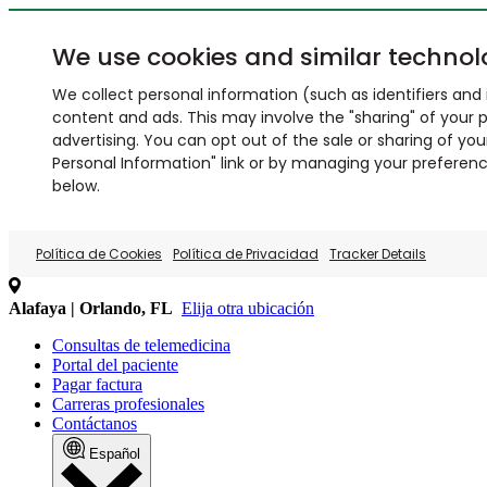
We use cookies and similar technol
We collect personal information (such as identifiers and i
content and ads. This may involve the "sharing" of your p
advertising. You can opt out of the sale or sharing of you
Personal Information" link or by managing your preferences
below.
Política de Cookies
Política de Privacidad
Tracker Details
Alafaya | Orlando, FL
Elija otra ubicación
Consultas de telemedicina
Portal del paciente
Pagar factura
Carreras profesionales
Contáctanos
Español