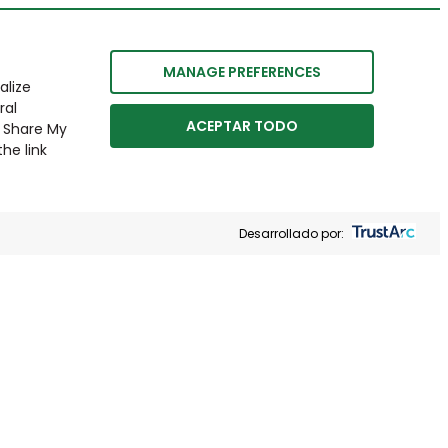
MANAGE PREFERENCES
alize
ral
ACEPTAR TODO
r Share My
he link
Desarrollado por: