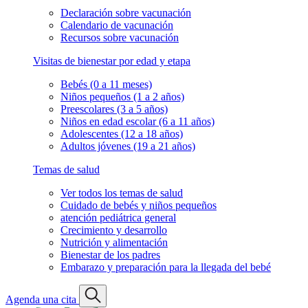
Declaración sobre vacunación
Calendario de vacunación
Recursos sobre vacunación
Visitas de bienestar por edad y etapa
Bebés (0 a 11 meses)
Niños pequeños (1 a 2 años)
Preescolares (3 a 5 años)
Niños en edad escolar (6 a 11 años)
Adolescentes (12 a 18 años)
Adultos jóvenes (19 a 21 años)
Temas de salud
Ver todos los temas de salud
Cuidado de bebés y niños pequeños
atención pediátrica general
Crecimiento y desarrollo
Nutrición y alimentación
Bienestar de los padres
Embarazo y preparación para la llegada del bebé
Agenda una cita