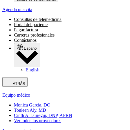
Agenda una cita
Consultas de telemedicina
Portal del paciente
Pagar factura
Carreras profesionales
Contáctanos
Español
English
ATRÁS
Equipo médico
Monica Garcia, DO
Touleen Aly, MD
Cintli A. Jauregui, DNP, APRN
Ver todos los proveedores