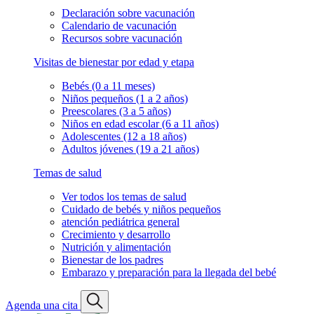
Declaración sobre vacunación
Calendario de vacunación
Recursos sobre vacunación
Visitas de bienestar por edad y etapa
Bebés (0 a 11 meses)
Niños pequeños (1 a 2 años)
Preescolares (3 a 5 años)
Niños en edad escolar (6 a 11 años)
Adolescentes (12 a 18 años)
Adultos jóvenes (19 a 21 años)
Temas de salud
Ver todos los temas de salud
Cuidado de bebés y niños pequeños
atención pediátrica general
Crecimiento y desarrollo
Nutrición y alimentación
Bienestar de los padres
Embarazo y preparación para la llegada del bebé
Agenda una cita