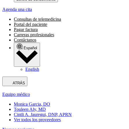
Agenda una cita
Consultas de telemedicina
Portal del paciente
Pagar factura
Carreras profesionales
Contáctanos
Español
English
ATRÁS
Equipo médico
Monica Garcia, DO
Touleen Aly, MD
Cintli A. Jauregui, DNP, APRN
Ver todos los proveedores