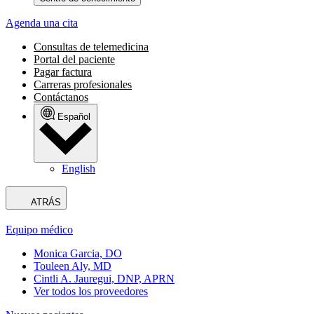
Agenda una cita
Consultas de telemedicina
Portal del paciente
Pagar factura
Carreras profesionales
Contáctanos
Español
English
ATRÁS
Equipo médico
Monica Garcia, DO
Touleen Aly, MD
Cintli A. Jauregui, DNP, APRN
Ver todos los proveedores