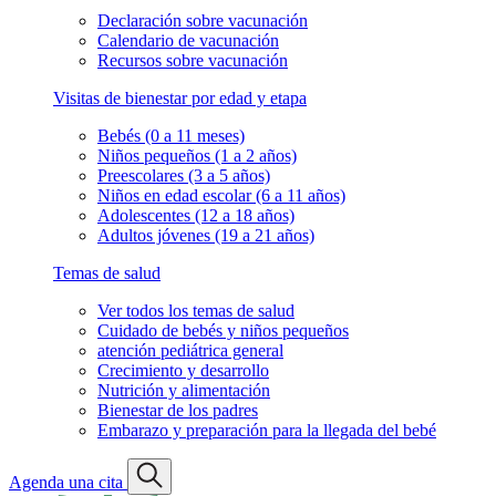
Declaración sobre vacunación
Calendario de vacunación
Recursos sobre vacunación
Visitas de bienestar por edad y etapa
Bebés (0 a 11 meses)
Niños pequeños (1 a 2 años)
Preescolares (3 a 5 años)
Niños en edad escolar (6 a 11 años)
Adolescentes (12 a 18 años)
Adultos jóvenes (19 a 21 años)
Temas de salud
Ver todos los temas de salud
Cuidado de bebés y niños pequeños
atención pediátrica general
Crecimiento y desarrollo
Nutrición y alimentación
Bienestar de los padres
Embarazo y preparación para la llegada del bebé
Agenda una cita