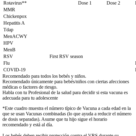
Rotavirus**
Dose 1
Dose 2
MMR
Chickenpox
Hepatitis A
Tdap
MenACWY
HPV
MenB
RSV
First RSV season
Flu
COVID-19
Recomendado para todos los bebés y niños.
Recomendado únicamente para bebés/niños con ciertas afecciones
médicas o factores de riesgo.
Habla con tu Profesional de la salud para decidir si esta vacuna es
adecuada para tu adolescente
*Este cuadro muestra el número típico de Vacuna a cada edad en la
que se usan Vacunas combinadas (lo que ayuda a reducir el número
de dosis separadas). Asume que tu hijo sigue el horario
recomendado y está al día.
Los bebés deben recibir protección contra el VRS durante su