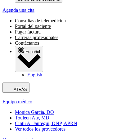
Agenda una cita
Consultas de telemedicina
Portal del paciente
Pagar factura
Carreras profesionales
Contáctanos
Español
English
ATRÁS
Equipo médico
Monica Garcia, DO
Touleen Aly, MD
Cintli A. Jauregui, DNP, APRN
Ver todos los proveedores