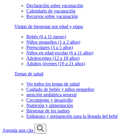
Declaración sobre vacunación
Calendario de vacunación
Recursos sobre vacunación
Visitas de bienestar por edad y etapa
Bebés (0 a 11 meses)
Niños pequeños (1 a 2 años)
Preescolares (3 a 5 años)
Niños en edad escolar (6 a 11 años)
Adolescentes (12 a 18 años)
Adultos jóvenes (19 a 21 años)
Temas de salud
Ver todos los temas de salud
Cuidado de bebés y niños pequeños
atención pediátrica general
Crecimiento y desarrollo
Nutrición y alimentación
Bienestar de los padres
Embarazo y preparación para la llegada del bebé
Agenda una cita