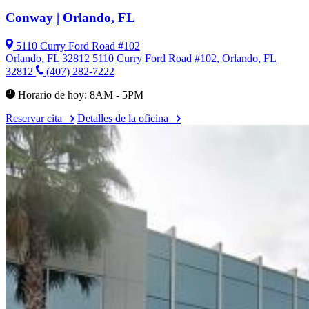
Conway | Orlando, FL
5110 Curry Ford Road #102
Orlando, FL 32812
5110 Curry Ford Road #102, Orlando, FL
32812
(407) 282-7222
Horario de hoy: 8AM - 5PM
Reservar cita
Detalles de la oficina