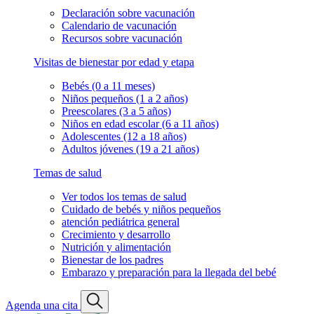
Declaración sobre vacunación
Calendario de vacunación
Recursos sobre vacunación
Visitas de bienestar por edad y etapa
Bebés (0 a 11 meses)
Niños pequeños (1 a 2 años)
Preescolares (3 a 5 años)
Niños en edad escolar (6 a 11 años)
Adolescentes (12 a 18 años)
Adultos jóvenes (19 a 21 años)
Temas de salud
Ver todos los temas de salud
Cuidado de bebés y niños pequeños
atención pediátrica general
Crecimiento y desarrollo
Nutrición y alimentación
Bienestar de los padres
Embarazo y preparación para la llegada del bebé
Agenda una cita