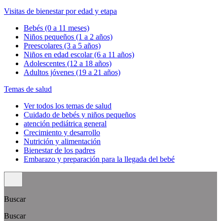
Visitas de bienestar por edad y etapa
Bebés (0 a 11 meses)
Niños pequeños (1 a 2 años)
Preescolares (3 a 5 años)
Niños en edad escolar (6 a 11 años)
Adolescentes (12 a 18 años)
Adultos jóvenes (19 a 21 años)
Temas de salud
Ver todos los temas de salud
Cuidado de bebés y niños pequeños
atención pediátrica general
Crecimiento y desarrollo
Nutrición y alimentación
Bienestar de los padres
Embarazo y preparación para la llegada del bebé
Buscar
Buscar