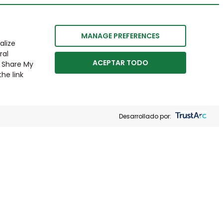
MANAGE PREFERENCES
alize
ral
ACEPTAR TODO
r Share My
he link
Desarrollado por: