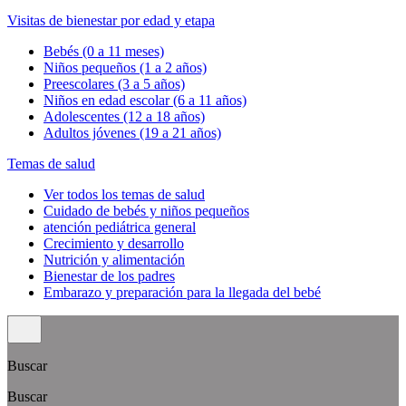
Visitas de bienestar por edad y etapa
Bebés (0 a 11 meses)
Niños pequeños (1 a 2 años)
Preescolares (3 a 5 años)
Niños en edad escolar (6 a 11 años)
Adolescentes (12 a 18 años)
Adultos jóvenes (19 a 21 años)
Temas de salud
Ver todos los temas de salud
Cuidado de bebés y niños pequeños
atención pediátrica general
Crecimiento y desarrollo
Nutrición y alimentación
Bienestar de los padres
Embarazo y preparación para la llegada del bebé
Buscar
Buscar