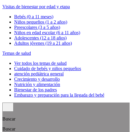
Visitas de bienestar por edad y etapa
Bebés (0 a 11 meses)
Niños pequeños (1 a 2 años)
Preescolares (3 a 5 años)
Niños en edad escolar (6 a 11 años)
Adolescentes (12 a 18 años)
Adultos jóvenes (19 a 21 años)
Temas de salud
Ver todos los temas de salud
Cuidado de bebés y niños pequeños
atención pediátrica general
Crecimiento y desarrollo
Nutrición y alimentación
Bienestar de los padres
Embarazo y preparación para la llegada del bebé
Buscar
Buscar