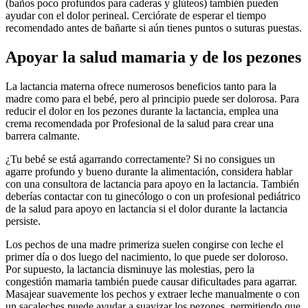
(baños poco profundos para caderas y glúteos) también pueden
ayudar con el dolor perineal. Cerciórate de esperar el tiempo
recomendado antes de bañarte si aún tienes puntos o suturas puestas.
Apoyar la salud mamaria y de los pezones
La lactancia materna ofrece numerosos beneficios tanto para la
madre como para el bebé, pero al principio puede ser dolorosa. Para
reducir el dolor en los pezones durante la lactancia, emplea una
crema recomendada por Profesional de la salud para crear una
barrera calmante.
¿Tu bebé se está agarrando correctamente? Si no consigues un
agarre profundo y bueno durante la alimentación, considera hablar
con una consultora de lactancia para apoyo en la lactancia. También
deberías contactar con tu ginecólogo o con un profesional pediátrico
de la salud para apoyo en lactancia si el dolor durante la lactancia
persiste.
Los pechos de una madre primeriza suelen congirse con leche el
primer día o dos luego del nacimiento, lo que puede ser doloroso.
Por supuesto, la lactancia disminuye las molestias, pero la
congestión mamaria también puede causar dificultades para agarrar.
Masajear suavemente los pechos y extraer leche manualmente o con
un sacaleches puede ayudar a suavizar los pezones, permitiendo que