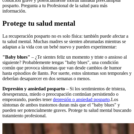
condición grave y potencialmente mortal llamada preeclampsia
posparto. Pregunta a tu Profesional de la salud para más
información.
Protege tu salud mental
La recuperación posparto no es solo física: también puede afectar a
tu salud mental. Muchas madres se sienten abrumadas mientras se
adaptan a la vida con un bebé nuevo y pueden experimentar:
"Baby blues"
– ¿Te sientes feliz un momento y triste o ansioso al
siguiente? Probablemente tengas "baby blues", una condición
común que provoca síntomas que van desde cambios de humor
hasta episodios de llanto. Por suerte, estos síntomas son temporales y
deberían desaparecer en dos semanas o menos.
Depresión y ansiedad posparto
– Si los sentimientos de tristeza,
desesperanza, miedo o preocupación continúan persistiendo o
empeorando, puedes tener
depresión o ansiedad posparto
.
Los
síntomas de ambos trastornos duran más que el "baby blues" y
pueden ser potencialmente graves. Protege tu salud mental buscando
tratamiento profesional.