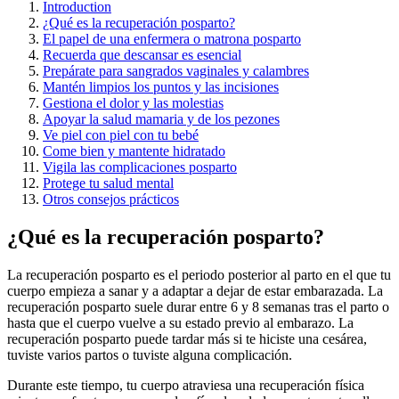
Introduction
¿Qué es la recuperación posparto?
El papel de una enfermera o matrona posparto
Recuerda que descansar es esencial
Prepárate para sangrados vaginales y calambres
Mantén limpios los puntos y las incisiones
Gestiona el dolor y las molestias
Apoyar la salud mamaria y de los pezones
Ve piel con piel con tu bebé
Come bien y mantente hidratado
Vigila las complicaciones posparto
Protege tu salud mental
Otros consejos prácticos
¿Qué es la recuperación posparto?
La recuperación posparto es el periodo posterior al parto en el que tu
cuerpo empieza a sanar y a adaptar a dejar de estar embarazada. La
recuperación posparto suele durar entre 6 y 8 semanas tras el parto o
hasta que el cuerpo vuelve a su estado previo al embarazo. La
recuperación posparto puede tardar más si te hiciste una cesárea,
tuviste varios partos o tuviste alguna complicación.
Durante este tiempo, tu cuerpo atraviesa una recuperación física