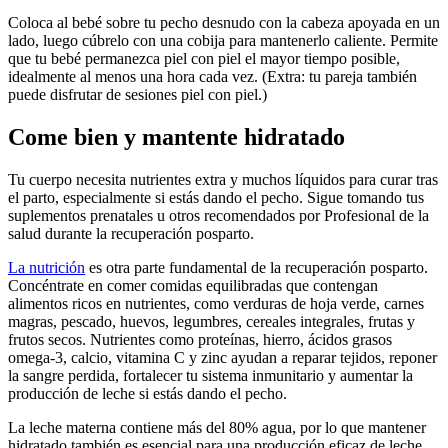
Coloca al bebé sobre tu pecho desnudo con la cabeza apoyada en un
lado, luego cúbrelo con una cobija para mantenerlo caliente. Permite
que tu bebé permanezca piel con piel el mayor tiempo posible,
idealmente al menos una hora cada vez.
(Extra: tu pareja también
puede disfrutar de sesiones piel con piel.)
Come bien y mantente hidratado
Tu cuerpo necesita nutrientes extra y muchos líquidos para curar tras
el parto, especialmente si estás dando el pecho. Sigue tomando tus
suplementos prenatales u otros recomendados por Profesional de la
salud durante la recuperación posparto.
La nutrición
es otra parte fundamental de la recuperación posparto.
Concéntrate en comer comidas equilibradas que contengan
alimentos ricos en nutrientes, como verduras de hoja verde, carnes
magras, pescado, huevos, legumbres, cereales integrales, frutas y
frutos secos. Nutrientes como proteínas, hierro, ácidos grasos
omega-3, calcio, vitamina C y zinc ayudan a reparar tejidos, reponer
la sangre perdida, fortalecer tu sistema inmunitario y aumentar la
producción de leche si estás dando el pecho.
La leche materna contiene más del 80% agua, por lo que mantener
hidratado también es esencial para una producción eficaz de leche.