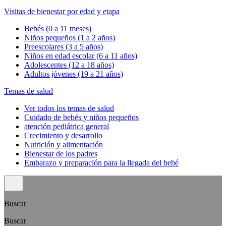
Visitas de bienestar por edad y etapa
Bebés (0 a 11 meses)
Niños pequeños (1 a 2 años)
Preescolares (3 a 5 años)
Niños en edad escolar (6 a 11 años)
Adolescentes (12 a 18 años)
Adultos jóvenes (19 a 21 años)
Temas de salud
Ver todos los temas de salud
Cuidado de bebés y niños pequeños
atención pediátrica general
Crecimiento y desarrollo
Nutrición y alimentación
Bienestar de los padres
Embarazo y preparación para la llegada del bebé
Buscar
Buscar