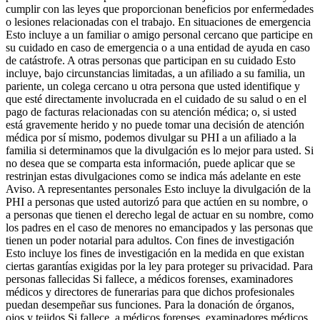
cumplir con las leyes que proporcionan beneficios por enfermedades
o lesiones relacionadas con el trabajo. En situaciones de emergencia
Esto incluye a un familiar o amigo personal cercano que participe en
su cuidado en caso de emergencia o a una entidad de ayuda en caso
de catástrofe. A otras personas que participan en su cuidado Esto
incluye, bajo circunstancias limitadas, a un afiliado a su familia, un
pariente, un colega cercano u otra persona que usted identifique y
que esté directamente involucrada en el cuidado de su salud o en el
pago de facturas relacionadas con su atención médica; o, si usted
está gravemente herido y no puede tomar una decisión de atención
médica por sí mismo, podemos divulgar su PHI a un afiliado a la
familia si determinamos que la divulgación es lo mejor para usted. Si
no desea que se comparta esta información, puede aplicar que se
restrinjan estas divulgaciones como se indica más adelante en este
Aviso. A representantes personales Esto incluye la divulgación de la
PHI a personas que usted autorizó para que actúen en su nombre, o
a personas que tienen el derecho legal de actuar en su nombre, como
los padres en el caso de menores no emancipados y las personas que
tienen un poder notarial para adultos. Con fines de investigación
Esto incluye los fines de investigación en la medida en que existan
ciertas garantías exigidas por la ley para proteger su privacidad. Para
personas fallecidas Si fallece, a médicos forenses, examinadores
médicos y directores de funerarias para que dichos profesionales
puedan desempeñar sus funciones. Para la donación de órganos,
ojos y tejidos Si fallece, a médicos forenses, examinadores médicos