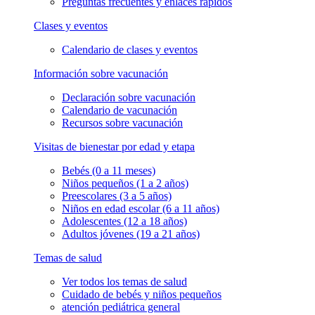
Preguntas frecuentes y enlaces rápidos
Clases y eventos
Calendario de clases y eventos
Información sobre vacunación
Declaración sobre vacunación
Calendario de vacunación
Recursos sobre vacunación
Visitas de bienestar por edad y etapa
Bebés (0 a 11 meses)
Niños pequeños (1 a 2 años)
Preescolares (3 a 5 años)
Niños en edad escolar (6 a 11 años)
Adolescentes (12 a 18 años)
Adultos jóvenes (19 a 21 años)
Temas de salud
Ver todos los temas de salud
Cuidado de bebés y niños pequeños
atención pediátrica general