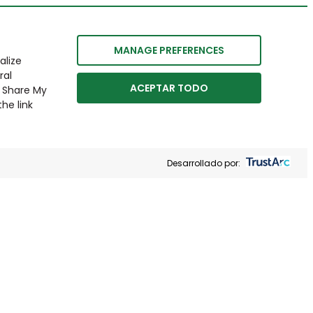
MANAGE PREFERENCES
alize
ral
ACEPTAR TODO
r Share My
he link
Desarrollado por: