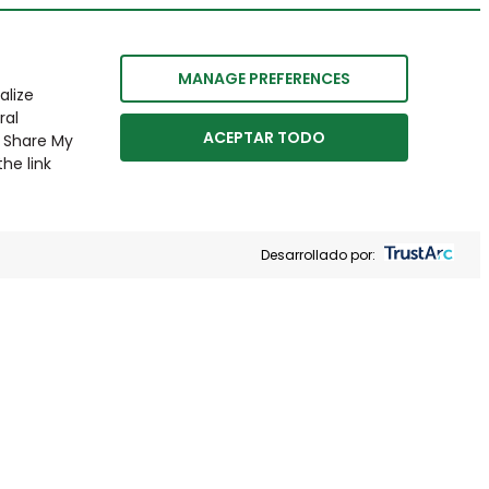
MANAGE PREFERENCES
alize
ral
ACEPTAR TODO
r Share My
he link
Desarrollado por: