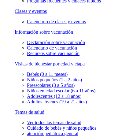
Preguntas frecuentes y enlaces rápidos
Clases y eventos
Calendario de clases y eventos
Información sobre vacunación
Declaración sobre vacunación
Calendario de vacunación
Recursos sobre vacunación
Visitas de bienestar por edad y etapa
Bebés (0 a 11 meses)
Niños pequeños (1 a 2 años)
Preescolares (3 a 5 años)
Niños en edad escolar (6 a 11 años)
Adolescentes (12 a 18 años)
Adultos jóvenes (19 a 21 años)
Temas de salud
Ver todos los temas de salud
Cuidado de bebés y niños pequeños
atención pediátrica general