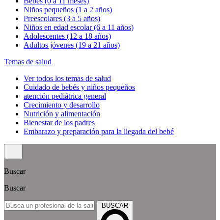
Bebés (0 a 11 meses)
Niños pequeños (1 a 2 años)
Preescolares (3 a 5 años)
Niños en edad escolar (6 a 11 años)
Adolescentes (12 a 18 años)
Adultos jóvenes (19 a 21 años)
Temas de salud
Ver todos los temas de salud
Cuidado de bebés y niños pequeños
atención pediátrica general
Crecimiento y desarrollo
Nutrición y alimentación
Bienestar de los padres
Embarazo y preparación para la llegada del bebé
Buscar
Buscar
BUSCAR