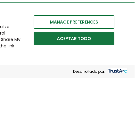
MANAGE PREFERENCES
alize
ral
ACEPTAR TODO
r Share My
he link
Desarrollado por: