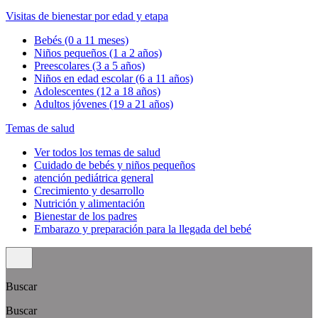
Visitas de bienestar por edad y etapa
Bebés (0 a 11 meses)
Niños pequeños (1 a 2 años)
Preescolares (3 a 5 años)
Niños en edad escolar (6 a 11 años)
Adolescentes (12 a 18 años)
Adultos jóvenes (19 a 21 años)
Temas de salud
Ver todos los temas de salud
Cuidado de bebés y niños pequeños
atención pediátrica general
Crecimiento y desarrollo
Nutrición y alimentación
Bienestar de los padres
Embarazo y preparación para la llegada del bebé
Buscar
Buscar