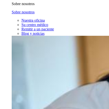
Sobre nosotros
Sobre nosotros
Nuestra oficina
Su centro médico
Remitir a un paciente
Blog y noticias