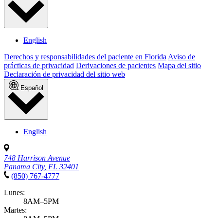
English
Derechos y responsabilidades del paciente en Florida
Aviso de
prácticas de privacidad
Derivaciones de pacientes
Mapa del sitio
Declaración de privacidad del sitio web
Español
English
748 Harrison Avenue
Panama City, FL 32401
(850) 767-4777
Lunes:
8AM–5PM
Martes: