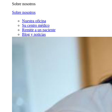
Sobre nosotros
Sobre nosotros
Nuestra oficina
Su centro médico
Remitir a un paciente
Blog y noticias