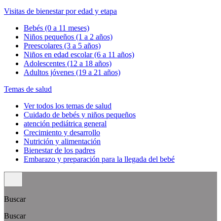
Visitas de bienestar por edad y etapa
Bebés (0 a 11 meses)
Niños pequeños (1 a 2 años)
Preescolares (3 a 5 años)
Niños en edad escolar (6 a 11 años)
Adolescentes (12 a 18 años)
Adultos jóvenes (19 a 21 años)
Temas de salud
Ver todos los temas de salud
Cuidado de bebés y niños pequeños
atención pediátrica general
Crecimiento y desarrollo
Nutrición y alimentación
Bienestar de los padres
Embarazo y preparación para la llegada del bebé
Buscar
Buscar