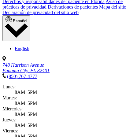
Derechos y responsabilidades del paciente en Florida
Aviso de
prácticas de privacidad
Derivaciones de pacientes
Mapa del sitio
Declaración de privacidad del sitio web
Español
English
748 Harrison Avenue
Panama City, FL 32401
(850) 767-4777
Lunes:
8AM–5PM
Martes:
8AM–5PM
Miércoles:
8AM–5PM
Jueves:
8AM–5PM
Viernes:
8AM–5PM