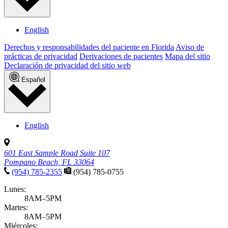
English
Derechos y responsabilidades del paciente en Florida
Aviso de
prácticas de privacidad
Derivaciones de pacientes
Mapa del sitio
Declaración de privacidad del sitio web
Español
English
601 East Sample Road Suite 107
Pompano Beach, FL 33064
(954) 785-2355
(954) 785-0755
Lunes:
8AM–5PM
Martes:
8AM–5PM
Miércoles: