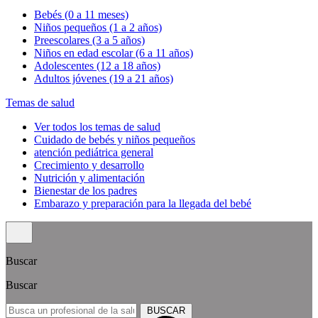
Bebés (0 a 11 meses)
Niños pequeños (1 a 2 años)
Preescolares (3 a 5 años)
Niños en edad escolar (6 a 11 años)
Adolescentes (12 a 18 años)
Adultos jóvenes (19 a 21 años)
Temas de salud
Ver todos los temas de salud
Cuidado de bebés y niños pequeños
atención pediátrica general
Crecimiento y desarrollo
Nutrición y alimentación
Bienestar de los padres
Embarazo y preparación para la llegada del bebé
Buscar
Buscar
BUSCAR