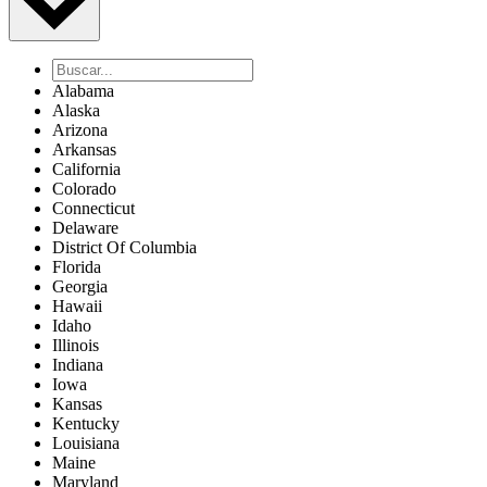
Alabama
Alaska
Arizona
Arkansas
California
Colorado
Connecticut
Delaware
District Of Columbia
Florida
Georgia
Hawaii
Idaho
Illinois
Indiana
Iowa
Kansas
Kentucky
Louisiana
Maine
Maryland