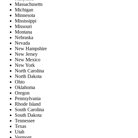
Massachusetts
Michigan
Minnesota
Mississippi
Missouri
Montana
Nebraska
Nevada
New Hampshire
New Jersey
New Mexico
New York
North Carolina
North Dakota
Ohio
Oklahoma
Oregon
Pennsylvania
Rhode Island
South Carolina
South Dakota
Tennessee
Texas
Utah
Vermont