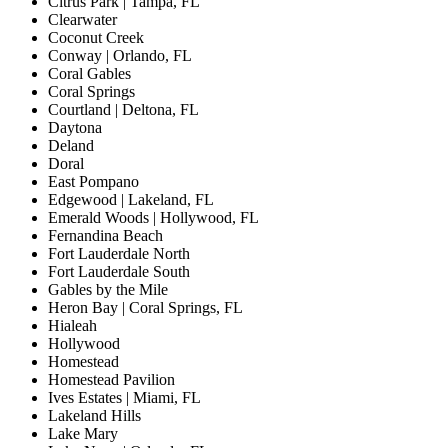
Citrus Park | Tampa, FL
Clearwater
Coconut Creek
Conway | Orlando, FL
Coral Gables
Coral Springs
Courtland | Deltona, FL
Daytona
Deland
Doral
East Pompano
Edgewood | Lakeland, FL
Emerald Woods | Hollywood, FL
Fernandina Beach
Fort Lauderdale North
Fort Lauderdale South
Gables by the Mile
Heron Bay | Coral Springs, FL
Hialeah
Hollywood
Homestead
Homestead Pavilion
Ives Estates | Miami, FL
Lakeland Hills
Lake Mary