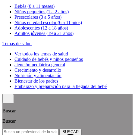
Bebés (0 a 11 meses)
Niños pequeños (1 a 2 años)
Preescolares (3 a 5 años)
Niños en edad escolar (6 a 11 años)
Adolescentes (12 a 18 años)
Adultos jóvenes (19 a 21 años)
Temas de salud
Ver todos los temas de salud
Cuidado de bebés y niños pequeños
atención pediátrica general
Crecimiento y desarrollo
Nutrición y alimentación
Bienestar de los padres
Embarazo y preparación para la llegada del bebé
Buscar
Buscar
BUSCAR