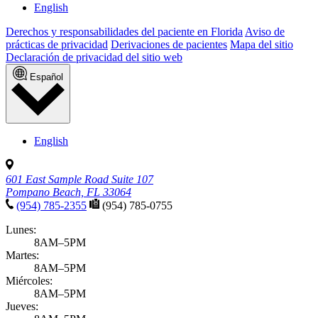
English
Derechos y responsabilidades del paciente en Florida
Aviso de
prácticas de privacidad
Derivaciones de pacientes
Mapa del sitio
Declaración de privacidad del sitio web
Español
English
601 East Sample Road Suite 107
Pompano Beach, FL 33064
(954) 785-2355
(954) 785-0755
Lunes:
8AM–5PM
Martes:
8AM–5PM
Miércoles:
8AM–5PM
Jueves: