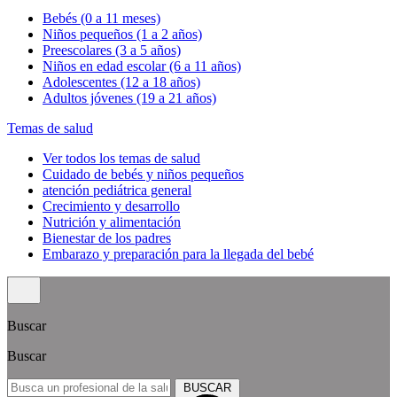
Bebés (0 a 11 meses)
Niños pequeños (1 a 2 años)
Preescolares (3 a 5 años)
Niños en edad escolar (6 a 11 años)
Adolescentes (12 a 18 años)
Adultos jóvenes (19 a 21 años)
Temas de salud
Ver todos los temas de salud
Cuidado de bebés y niños pequeños
atención pediátrica general
Crecimiento y desarrollo
Nutrición y alimentación
Bienestar de los padres
Embarazo y preparación para la llegada del bebé
Buscar
Buscar
BUSCAR