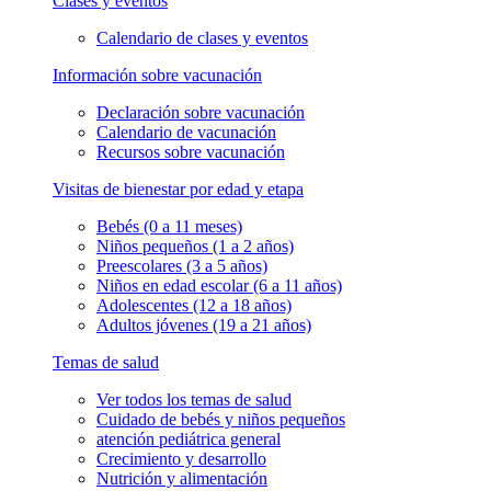
Clases y eventos
Calendario de clases y eventos
Información sobre vacunación
Declaración sobre vacunación
Calendario de vacunación
Recursos sobre vacunación
Visitas de bienestar por edad y etapa
Bebés (0 a 11 meses)
Niños pequeños (1 a 2 años)
Preescolares (3 a 5 años)
Niños en edad escolar (6 a 11 años)
Adolescentes (12 a 18 años)
Adultos jóvenes (19 a 21 años)
Temas de salud
Ver todos los temas de salud
Cuidado de bebés y niños pequeños
atención pediátrica general
Crecimiento y desarrollo
Nutrición y alimentación