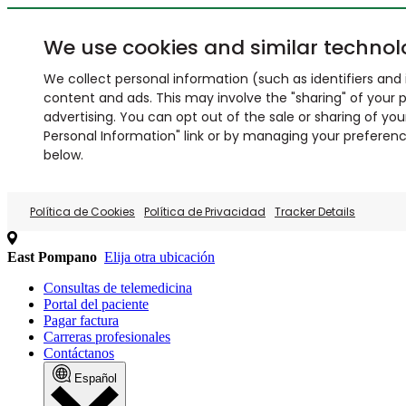
We use cookies and similar technol
We collect personal information (such as identifiers and i
content and ads. This may involve the "sharing" of your p
advertising. You can opt out of the sale or sharing of you
Personal Information" link or by managing your preferences
below.
Política de Cookies
Política de Privacidad
Tracker Details
East Pompano
Elija otra ubicación
Consultas de telemedicina
Portal del paciente
Pagar factura
Carreras profesionales
Contáctanos
Español