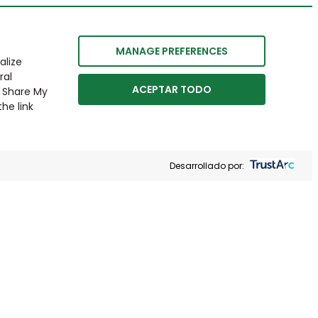
MANAGE PREFERENCES
alize
ral
ACEPTAR TODO
r Share My
he link
Desarrollado por: