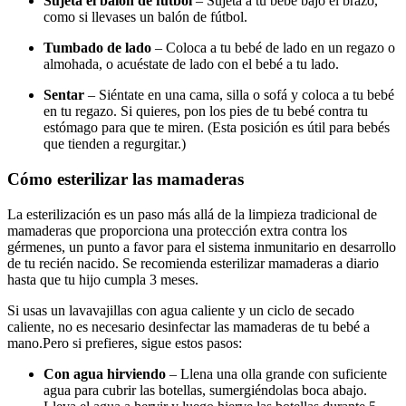
Sujeta el balón de fútbol
– Sujeta a tu bebé bajo el brazo,
como si llevases un balón de fútbol.
Tumbado de lado
– Coloca a tu bebé de lado en un regazo o
almohada, o acuéstate de lado con el bebé a tu lado.
Sentar
– Siéntate en una cama, silla o sofá y coloca a tu bebé
en tu regazo. Si quieres, pon los pies de tu bebé contra tu
estómago para que te miren. (Esta posición es útil para bebés
que tienden a regurgitar.)
Cómo esterilizar las mamaderas
La esterilización es un paso más allá de la limpieza tradicional de
mamaderas que proporciona una protección extra contra los
gérmenes, un punto a favor para el sistema inmunitario en desarrollo
de tu recién nacido. Se recomienda esterilizar mamaderas a diario
hasta que tu hijo cumpla 3 meses.
Si usas un lavavajillas con agua caliente y un ciclo de secado
caliente, no es necesario desinfectar las mamaderas de tu bebé a
mano.
Pero si prefieres, sigue estos pasos:
Con agua hirviendo
– Llena una olla grande con suficiente
agua para cubrir las botellas, sumergiéndolas boca abajo.