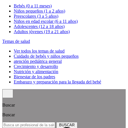
Bebés (0 a 11 meses)
Niños pequeños (1 a 2 años)
Preescolares (3 a 5 años)
Niños en edad escolar (6 a 11 años)
Adolescentes (12 a 18 años)
Adultos jóvenes (19 a 21 años)
Temas de salud
Ver todos los temas de salud
Cuidado de bebés y niños pequeños
atención pediátrica general
Crecimiento y desarrollo
Nutrición y alimentación
Bienestar de los padres
Embarazo y preparación para la llegada del bebé
Buscar
Buscar
BUSCAR