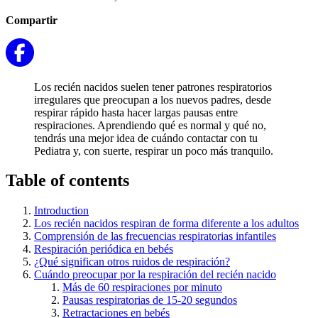
Compartir
Los recién nacidos suelen tener patrones respiratorios
irregulares que preocupan a los nuevos padres, desde
respirar rápido hasta hacer largas pausas entre
respiraciones. Aprendiendo qué es normal y qué no,
tendrás una mejor idea de cuándo contactar con tu
Pediatra y, con suerte, respirar un poco más tranquilo.
Table of contents
Introduction
Los recién nacidos respiran de forma diferente a los adultos
Comprensión de las frecuencias respiratorias infantiles
Respiración periódica en bebés
¿Qué significan otros ruidos de respiración?
Cuándo preocupar por la respiración del recién nacido
Más de 60 respiraciones por minuto
Pausas respiratorias de 15-20 segundos
Retractaciones en bebés