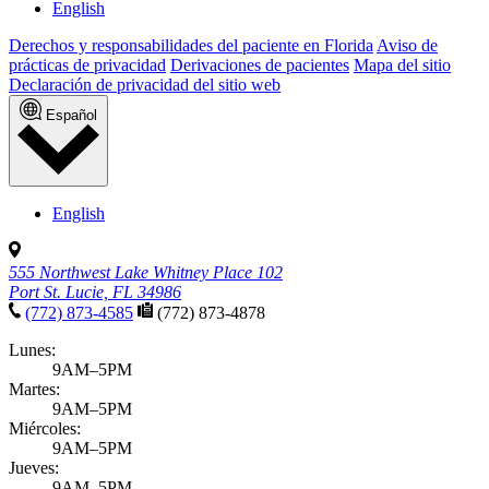
English
Derechos y responsabilidades del paciente en Florida
Aviso de
prácticas de privacidad
Derivaciones de pacientes
Mapa del sitio
Declaración de privacidad del sitio web
Español
English
555 Northwest Lake Whitney Place 102
Port St. Lucie, FL 34986
(772) 873-4585
(772) 873-4878
Lunes:
9AM–5PM
Martes:
9AM–5PM
Miércoles:
9AM–5PM
Jueves:
9AM–5PM