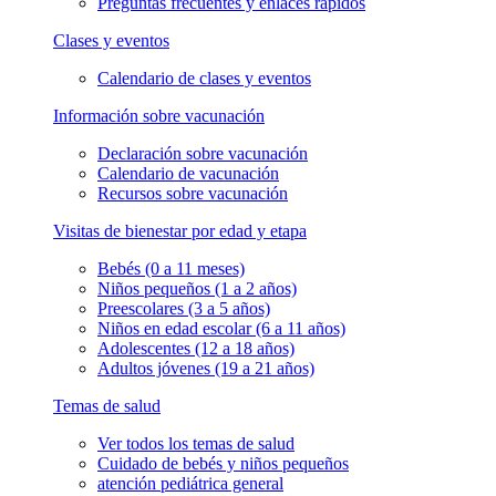
Preguntas frecuentes y enlaces rápidos
Clases y eventos
Calendario de clases y eventos
Información sobre vacunación
Declaración sobre vacunación
Calendario de vacunación
Recursos sobre vacunación
Visitas de bienestar por edad y etapa
Bebés (0 a 11 meses)
Niños pequeños (1 a 2 años)
Preescolares (3 a 5 años)
Niños en edad escolar (6 a 11 años)
Adolescentes (12 a 18 años)
Adultos jóvenes (19 a 21 años)
Temas de salud
Ver todos los temas de salud
Cuidado de bebés y niños pequeños
atención pediátrica general