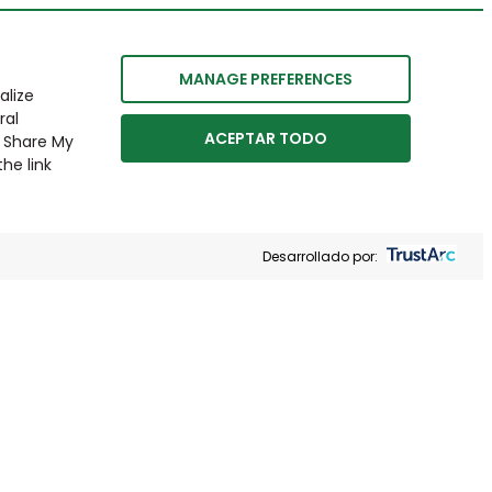
MANAGE PREFERENCES
alize
ral
ACEPTAR TODO
r Share My
he link
Desarrollado por: