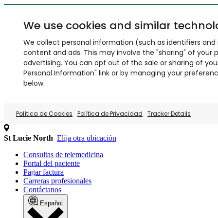
We use cookies and similar technol
We collect personal information (such as identifiers and i
content and ads. This may involve the "sharing" of your p
advertising. You can opt out of the sale or sharing of you
Personal Information" link or by managing your preferences
below.
Política de Cookies
Política de Privacidad
Tracker Details
St Lucie North
Elija otra ubicación
Consultas de telemedicina
Portal del paciente
Pagar factura
Carreras profesionales
Contáctanos
Español