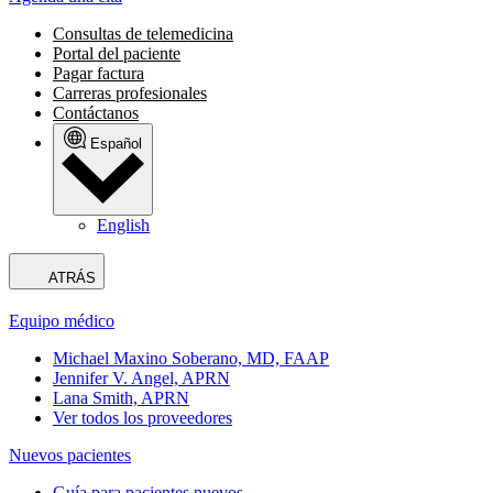
Consultas de telemedicina
Portal del paciente
Pagar factura
Carreras profesionales
Contáctanos
Español
English
ATRÁS
Equipo médico
Michael Maxino Soberano, MD, FAAP
Jennifer V. Angel, APRN
Lana Smith, APRN
Ver todos los proveedores
Nuevos pacientes
Guía para pacientes nuevos