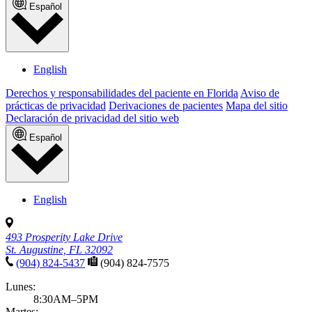
Español
English
Derechos y responsabilidades del paciente en Florida
Aviso de
prácticas de privacidad
Derivaciones de pacientes
Mapa del sitio
Declaración de privacidad del sitio web
Español
English
493 Prosperity Lake Drive
St. Augustine, FL 32092
(904) 824-5437
(904) 824-7575
Lunes:
8:30AM–5PM
Martes: