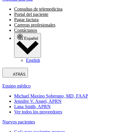
Consultas de telemedicina
Portal del paciente
Pagar factura
Carreras profesionales
Contáctanos
Español
English
ATRÁS
Equipo médico
Michael Maxino Soberano, MD, FAAP
Jennifer V. Angel, APRN
Lana Smith, APRN
Ver todos los proveedores
Nuevos pacientes
Guía para pacientes nuevos